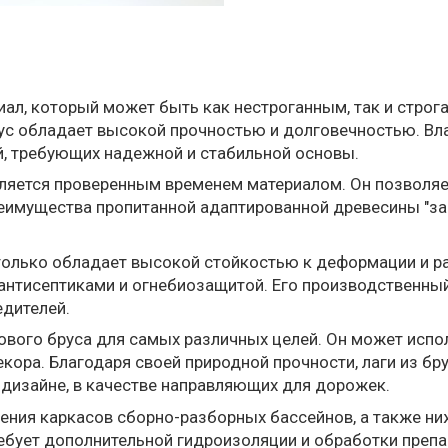
иал, который может быть как нестроганным, так и стро
ус обладает высокой прочностью и долговечностью. Вла
, требующих надежной и стабильной основы.
является проверенным временем материалом. Он позволя
еимущества пропитанной адаптированной древесины "зак
только обладает высокой стойкостью к деформации и р
 антисептиками и огнебиозащитой. Его производственны
едителей.
вого бруса для самых различных целей. Он может испол
декора. Благодаря своей природной прочности, лаги из б
дизайне, в качестве направляющих для дорожек.
ления каркасов сборно-разборных бассейнов, а также ниж
ребует дополнительной гидроизоляции и обработки препа