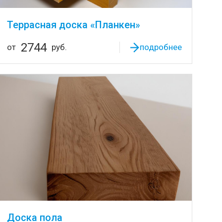
Террасная доска «Планкен»
2744
от
руб.
подробнее
Доска пола