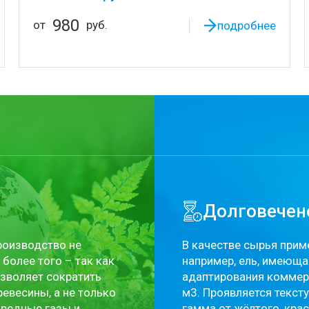
980
от
руб.
подробнее
Долговечен
производство не
В качестве сырья прим
более того – так как
например, ель, имеюща
озволяет сократить
адаптирования коммер
евесины, а не только
м3. Проявляется текст
вредные газы и
гамма от жёлтого, кра