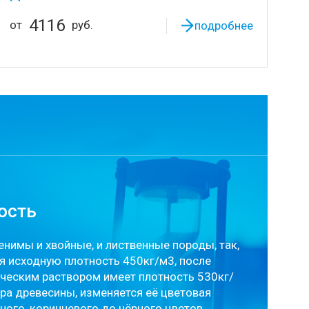
4116
от
руб.
подробнее
ость
енимы и хвойные, и лиственные породы, так,
я исходную плотность 450кг/м3, после
ческим раствором имеет плотность 530кг/
ура древесины, изменяется её цветовая
сного, коричневого до чёрного цветов